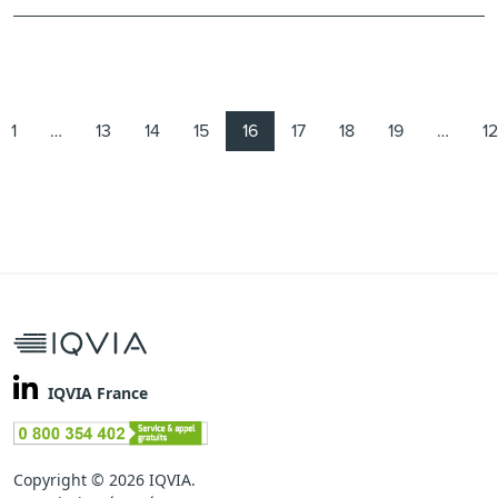
(current)
1
…
13
14
15
16
17
18
19
…
1
IQVIA France
Copyright © 2026 IQVIA.