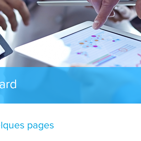
ard
elques pages