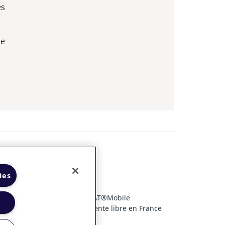
es
ue
l de transparence
ies
pplication IQVIA PHARMASTAT®Mobile
 en France
Marché de la vente libre en France