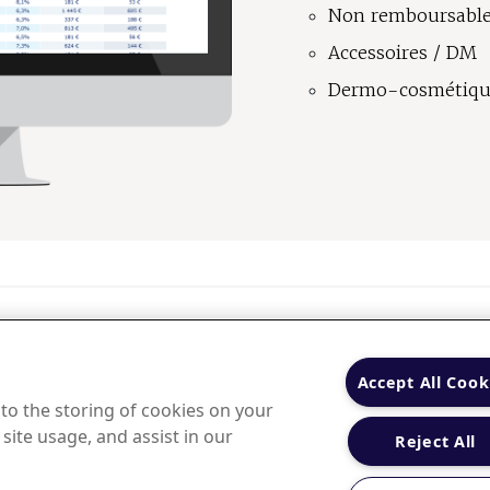
Non remboursabl
Accessoires / DM
Dermo-cosmétiq
PHARMASTAT®
IQVIA
Nos partenaires
Portai
À propos :
Accept All Cook
Accélérez votre performance :
 to the storing of cookies on your
Rejoindre le réseau PHARMASTAT®
Feedback standard
A
site usage, and assist in our
Reject All
Actualités
Marché du médicament
Analysez les tendances :