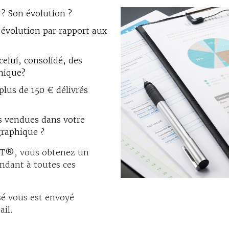
s ? Son évolution ?
 évolution par rapport aux
celui, consolidé, des
phique?
lus de 150 € délivrés
es vendues dans votre
graphique ?
AT®, vous obtenez un
ondant à toutes ces
sé vous est envoyé
il.