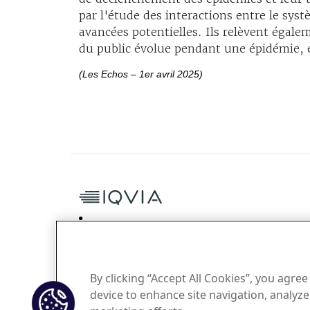
par l'étude des interactions entre le sys
avancées potentielles. Ils relèvent égale
du public évolue pendant une épidémie, e
(Les Echos – 1er avril 2025)
IQVIA France
By clicking “Accept All Cookies”, you agree
Copyright © 2026 IQVIA.
device to enhance site navigation, analyze 
Tous droits réservés