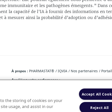
tème immunitaire et les pathogènes émergents." Dans cet
ment la capacité de l'IA à fournir des informations en te
t à mesurer ainsi la probabilité d'adoption ou d'adhés
PHARMASTAT®
IQVIA
Nos partenaires
Portai
À propos :
Accélérez votre performance :
Rejoindre le réseau PHARMASTAT®
Feedback standard
A
Actualités
Marché du médicament
Accept All Cook
Analysez les tendances :
 to the storing of cookies on your
Données personnelles
|
Mentions légales
|
Conditions d’uti
site usage, and assist in our
Reject All