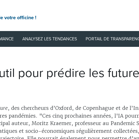
e votre officine !
RMANCE
ANALYSEZ LES TENDANCES
PORTAIL DE TRANSPAREN
outil pour prédire les fut
ure
, des chercheurs d’Oxford, de Copenhague et de l’Ins
futures pandémies. "Ces cinq prochaines années, l'IA pour
ipal auteur, Moritz Kraemer, professeur au Pandemic S
atiques et socio-économiques régulièrement collectées, 
rajectoire. Elle pourrait également nous permettre d'an