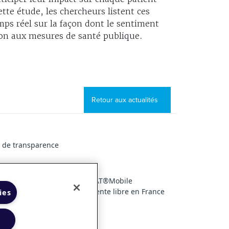
te étude, les chercheurs listent ces
mps réel sur la façon dont le sentiment
ion aux mesures de santé publique.
Retour aux actualités
l de transparence
pplication IQVIA PHARMASTAT®Mobile
 en France
Marché de la vente libre en France
ies
lisation
|
Nous contacter