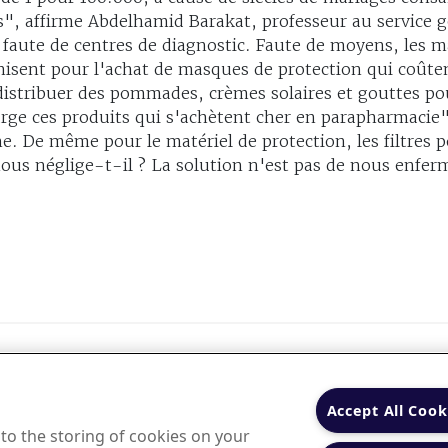
es", affirme Abdelhamid Barakat, professeur au service 
 faute de centres de diagnostic. Faute de moyens, les m
nisent pour l'achat de masques de protection qui coûten
distribuer des pommades, crèmes solaires et gouttes pou
arge ces produits qui s'achètent cher en parapharmacie"
e. De même pour le matériel de protection, les filtres 
ous néglige-t-il ? La solution n'est pas de nous enferm
PHARMASTAT®
IQVIA
Nos partenaires
Portai
À propos :
Accept All Cook
Accélérez votre performance :
 to the storing of cookies on your