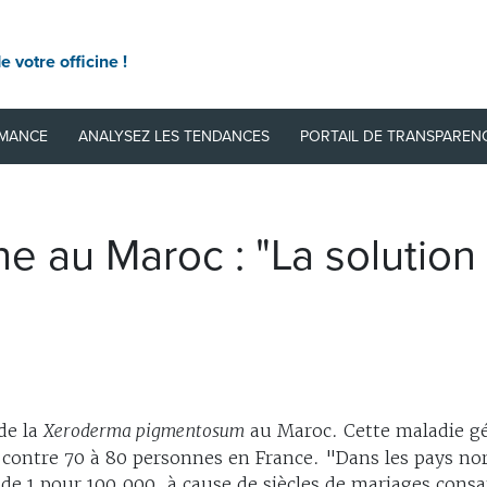
e votre officine !
RMANCE
ANALYSEZ LES TENDANCES
PORTAIL DE TRANSPAREN
ne au Maroc : "La solution
de la
Xeroderma pigmentosum
au Maroc. Cette maladie gén
contre 70 à 80 personnes en France. "Dans les pays nord
de 1 pour 100.000, à cause de siècles de mariages consa