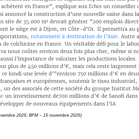
et achètent en France", explique aux
Echos
un conseiller 
si annoncé la construction d'une nouvelle usine dans l
 site de 35.000 m² devrait générer "200 emplois directs
 dont le siège est à Dijon, en Côte-d'Or. Il permettra a
xportations,
notamment à destination de l'Asie
. Autre 
 de colchicine en France. Un véritable défi pour le labor
 va nous coûter environ deux fois plus cher, même si n
 aussi l'importance de valoriser les productions locales
ur plus de 450 millions d'€, mais cela reste largement
e lundi une levée d'"environ 750 millions d'€ en deux
 françaises et européennes, soutenir le tissu industriel, 
un des associés de cette société du groupe Institut Mér
ne
un investissement de700 millions d'€ de Sanofi dans 
r développer de nouveaux équipements dans l'IA
novembre 2025; BFM – 15 novembre 2025)