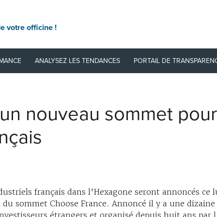
e votre officine !
RMANCE
ANALYSEZ LES TENDANCES
PORTAIL DE TRANSPAREN
un nouveau sommet pour v
ançais
ndustriels français dans l'Hexagone seront annoncés ce 
ise du sommet Choose France. Annoncé il y a une dizaine
stisseurs étrangers et organisé depuis huit ans par l'El