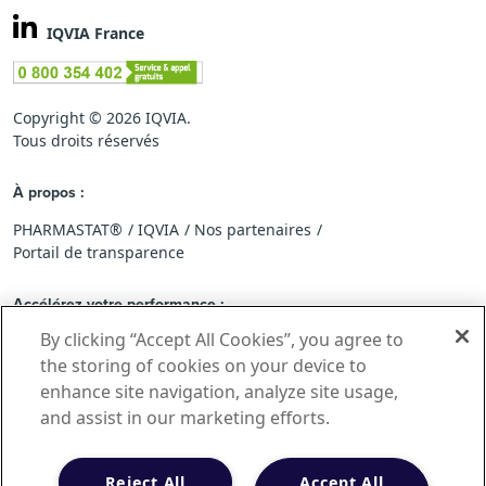
IQVIA France
Copyright © 2026 IQVIA.
Tous droits réservés
À propos :
PHARMASTAT®
IQVIA
Nos partenaires
Portail de transparence
Accélérez votre performance :
By clicking “Accept All Cookies”, you agree to
Rejoindre le réseau PHARMASTAT®
Feedback standard
Application IQVIA PHARMASTAT®Mobile
the storing of cookies on your device to
enhance site navigation, analyze site usage,
and assist in our marketing efforts.
Analysez les tendances :
Actualités
Marché du médicament en France
Marché de la vente libre en France
Reject All
Accept All